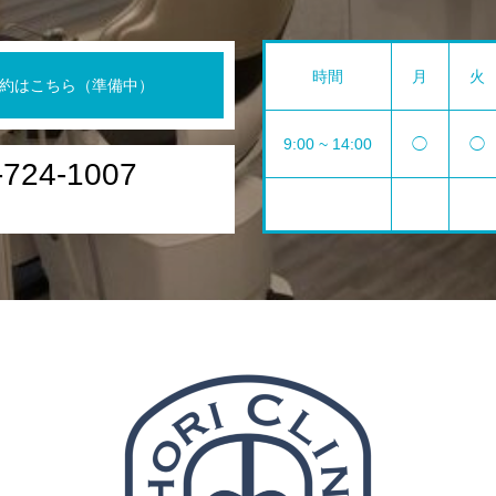
時間
月
火
約はこちら（準備中）
9:00 ~ 14:00
◯
◯
-724-1007