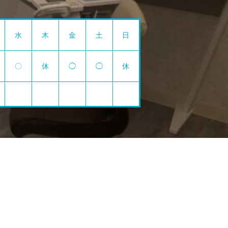
水
木
金
土
日
〇
休
◯
◯
休